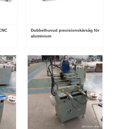
CNC 
Dubbelhuvud precisionskärsåg för 
aluminium
Aluminiumdörr och fönster CNC dubbelhuvud precisionssåg
Dubbelhuvud precisionskärsåg för aluminium
Kontakta nu