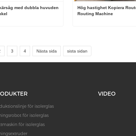
kärsåg med dubbla huvuden 
Hög hastighet Kopiera Route
nkel
Routing Machine
CNC skärsåg med dubbla huvuden i 45 vinkel
kta nu
Kontakta nu
2
3
4
Nästa sida
sista sidan
RODUKTER
VIDEO
duktionslinje för isolerglas
ningsrobot för isolerglas
ttmaskin för isolerglas
ningsextruder