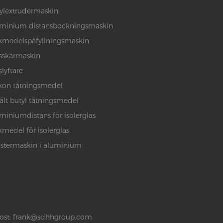
ylextrudermaskin
minium distansbockningsmaskin
kmedelspåfyllningsmaskin
sskärmaskin
slyftare
ikon tätningsmedel
lt butyl tätningsmedel
miniumdistans för isolerglas
kmedel för isolerglas
stermaskin i aluminium
ost:
frank@sdhhgroup.com