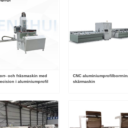
rr- och fräsmaskin med 
CNC aluminiumprofilborrnin
ecision i aluminiumprofil
skärmaskin
CNC-borr- och fräsmaskin med hög precision i aluminiumprofil
kta nu
Kontakta nu