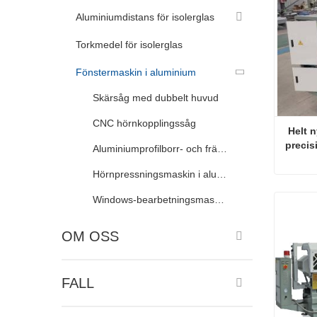
Aluminiumdistans för isolerglas
Torkmedel för isolerglas
Fönstermaskin i aluminium
Skärsåg med dubbelt huvud
CNC hörnkopplingssåg
 Helt 
precis
Aluminiumprofilborr- och fräsmaskin
alumin
Hörnpressningsmaskin i aluminium
Windows-bearbetningsmaskin i aluminium
Konta
OM OSS
FALL