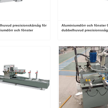
huvud precisionskärsåg för 
Aluminiumdörr och fönster 
aluminiumdörr och fönster 
dubbelhuvud precisionssåg
Dubbelhuvud precisionskärsåg för aluminiumdörr och fönster
kta nu
Kontakta nu