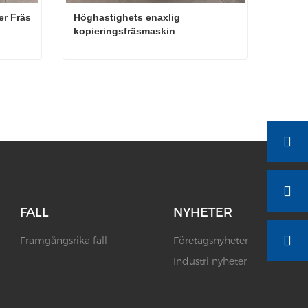
r Fräs 
Höghastighets enaxlig 
kopieringsfräsmaskin
Hög hastighet Kopiera Router Fräs Routing Machine
Höghastighets enaxlig kopieringsfräsmaskin
Kontakta nu
FALL
NYHETER
Framgångsrika fall
Företagsnyheter
Industri nyheter