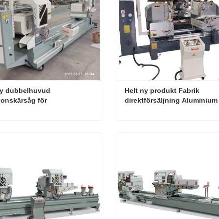
ny dubbelhuvud 
Helt ny produkt Fabrik 
ionskärsåg för 
direktförsäljning Aluminium 
iumdörr och fönster
och Fönster Digital Display 
Dubbelhuvud Precision Skär
Såg Maskin
Helt ny dubbelhuvud precisionskärsåg för aluminiumdörr och fönster
kta nu
Kontakta nu