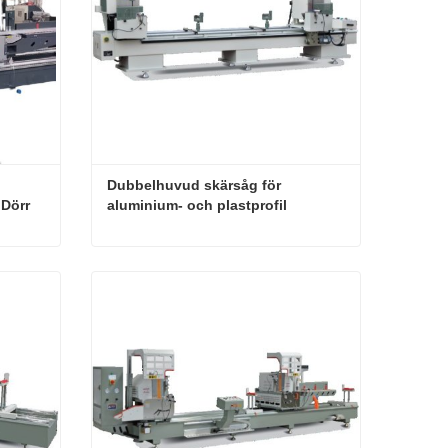
Dubbelhuvud skärsåg för 
Dörr 
aluminium- och plastprofil
ande 
Helt ny produkt Fabrik direktförsäljning Aluminium Dörr och Fönster Digital Display Dubbelhuvud Precision Skärande Såg Maskin
Dubbelhuvud skärsåg för aluminium- och plastprofil
Kontakta nu