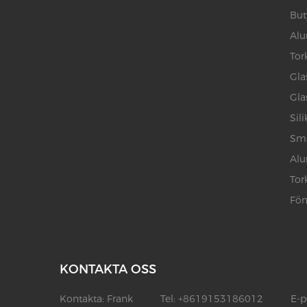
But
Alu
Tor
Gla
Gla
Sil
Smä
Alu
Tor
Fön
KONTAKTA OSS
Kontakta:
Frank
Tel:
+8619153186012
E-p