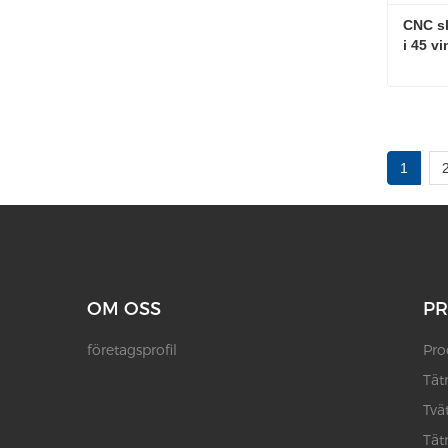
CNC s
i 45 vi
Konta
1
OM OSS
P
företagsprofil
Pro
Tät
Tvä
Tät