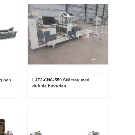
g och 
LJZ2-CNC-550 Skärsåg med 
dubbla huvuden
CNC aluminiumprofilborrning och skärmaskin
LJZ2-CNC-550 Skärsåg med dubbla huvuden
Kontakta nu