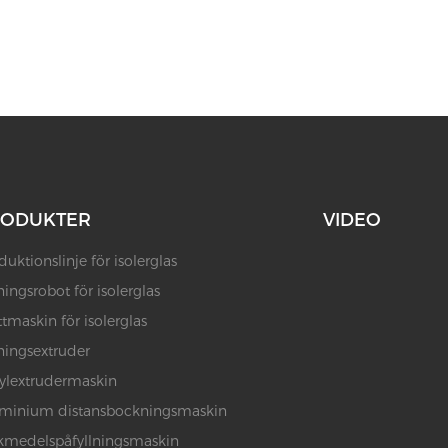
RODUKTER
VIDEO
duktionslinje för isolerglas
ningsrobot för isolerglas
ttmaskin för isolerglas
ningsextruder
ylextrudermaskin
minium distansbockningsmaskin
kmedelspåfyllningsmaskin