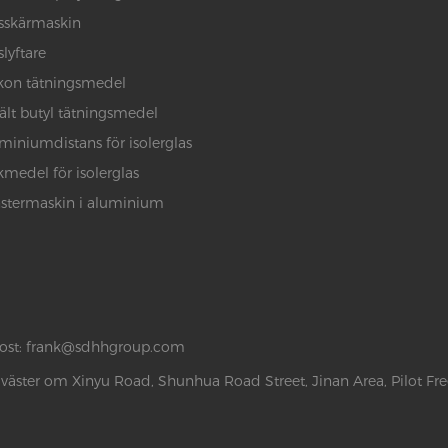
sskärmaskin
slyftare
ikon tätningsmedel
lt butyl tätningsmedel
miniumdistans för isolerglas
kmedel för isolerglas
stermaskin i aluminium
ost:
frank@sdhhgroup.com
 väster om Xinyu Road, Shunhua Road Street, Jinan Area, Pilot Fr