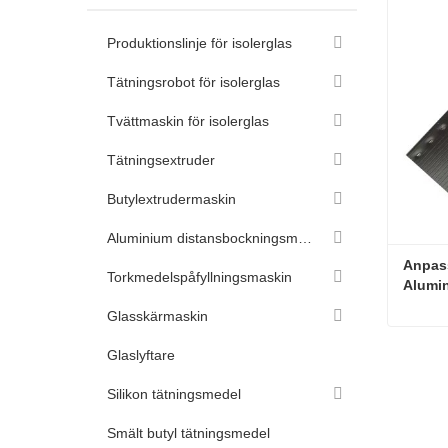
Produktionslinje för isolerglas
Tätningsrobot för isolerglas
Tvättmaskin för isolerglas
Tätningsextruder
Butylextrudermaskin
Aluminium distansbockningsmaskin
Anpass
Torkmedelspåfyllningsmaskin
Alumin
fönste
Glasskärmaskin
Glaslyftare
Konta
Silikon tätningsmedel
Smält butyl tätningsmedel