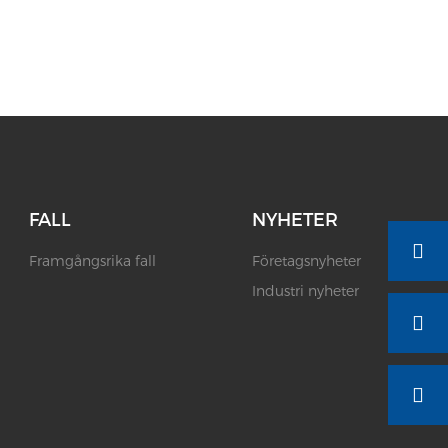
FALL
NYHETER
Framgångsrika fall
Företagsnyheter
Industri nyheter