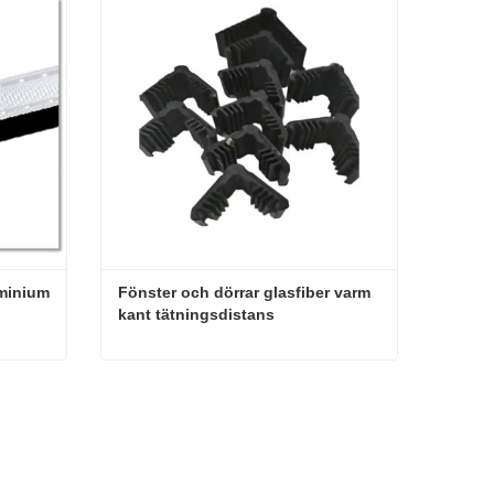
minium 
Fönster och dörrar glasfiber varm 
kant tätningsdistans
Ej böjbar distansstång i aluminium för dubbelglas
Fönster och dörrar glasfiber varm kant tätningsdistans
Kontakta nu