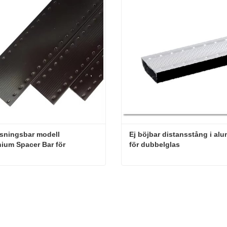
ningsbar modell 
Ej böjbar distansstång i alu
ium Spacer Bar för 
för dubbelglas
rdörrar
Anpassningsbar modell Aluminium Spacer Bar för fönsterdörrar
kta nu
Kontakta nu