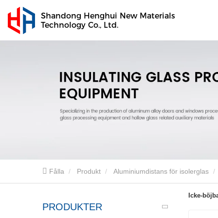
Shandong Henghui New Materials
Technology Co., Ltd.
Fålla
Produkt
Aluminiumdistans för isolerglas
Icke-böjb
PRODUKTER