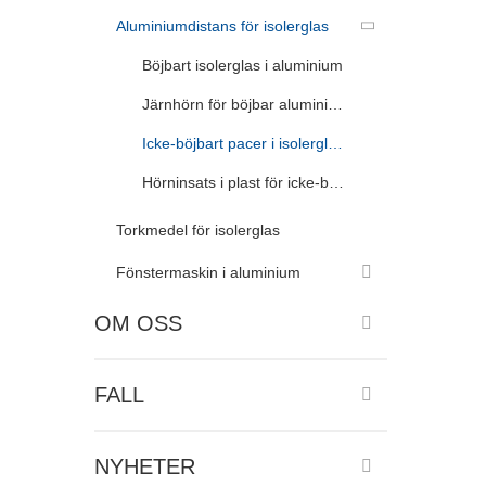
Aluminiumdistans för isolerglas
Böjbart isolerglas i aluminium
Järnhörn för böjbar aluminiumdistans
Icke-böjbart pacer i isolerglas i aluminium
Hörninsats i plast för icke-böjbar aluminiumdistans
Torkmedel för isolerglas
Fönstermaskin i aluminium
OM OSS
FALL
NYHETER