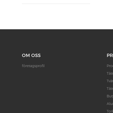
OM OSS
P
företagsprofil
Pro
Tät
Tvä
Tät
But
Alu
Tor