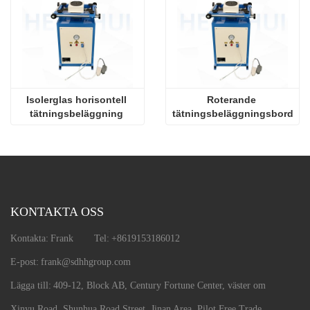
Isolerglas horisontell 
Roterande 
tätningsbeläggning 
tätningsbeläggningsbord
Extruder
KONTAKTA OSS
Kontakta:
Frank
Tel:
+8619153186012
E-post:
frank@sdhhgroup.com
Lägga till:
409-12, Block AB, Century Fortune Center, väster om
Xinyu Road, Shunhua Road Street, Jinan Area, Pilot Free Trade