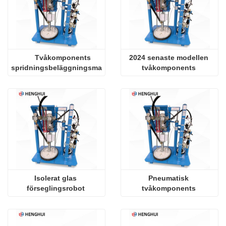
Tvåkomponents 
2024 senaste modellen 
spridningsbeläggningsmaskin 
tvåkomponents 
tätningsextruder
tätningsextruder
Isolerat glas 
Pneumatisk 
förseglingsrobot 
tvåkomponents 
tvåkomponents 
tätningsextrudermaskin
beläggningsmaskin