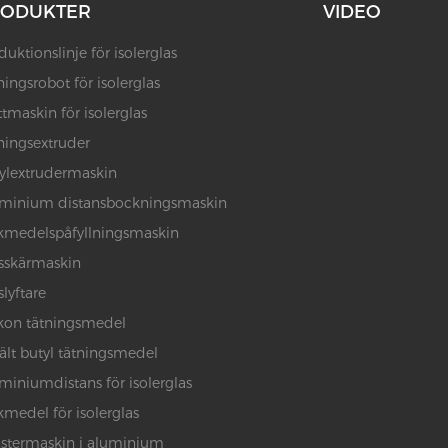
RODUKTER
VIDEO
duktionslinje för isolerglas
ningsrobot för isolerglas
ttmaskin för isolerglas
ningsextruder
ylextrudermaskin
minium distansbockningsmaskin
kmedelspåfyllningsmaskin
sskärmaskin
slyftare
ikon tätningsmedel
lt butyl tätningsmedel
miniumdistans för isolerglas
kmedel för isolerglas
stermaskin i aluminium