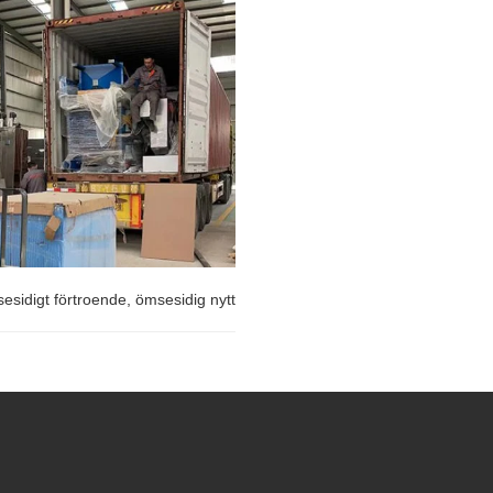
sidigt förtroende, ömsesidig nytta och win-win situation
esidigt förtroende, ömsesidig
ch win-win situation