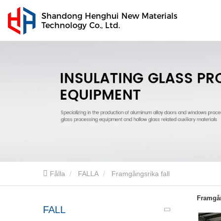
Shandong Henghui New Materials
Technology Co., Ltd.
Fålla
FALLA
Framgångsrika fall
Framgån
FALL