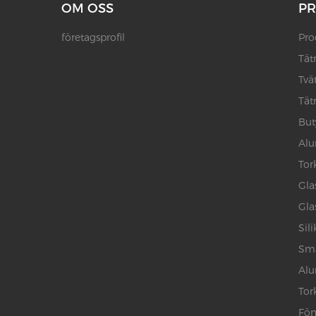
OM OSS
P
företagsprofil
Pro
Tät
Tvä
Tät
But
Alu
Tor
Gla
Gla
Sil
Smä
Alu
Tor
Fön