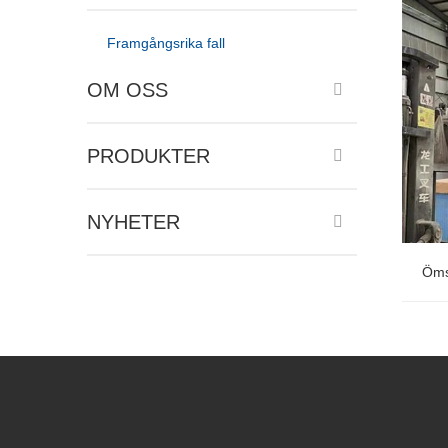
Framgångsrika fall
OM OSS
PRODUKTER
NYHETER
Ömse
Öms
nytta o