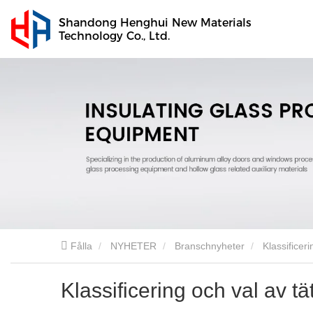
Shandong Henghui New Materials
Technology Co., Ltd.
Fålla
NYHETER
Branschnyheter
Klassificer
Klassificering och val av t