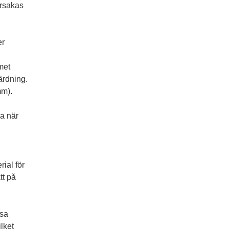
orsakas
er
met
ärdning.
mm).
ra när
rial för
tt på
ssa
lket