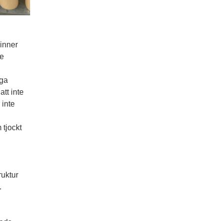
vinner
re
iga
tt inte
 inte
 tjockt
ruktur
.