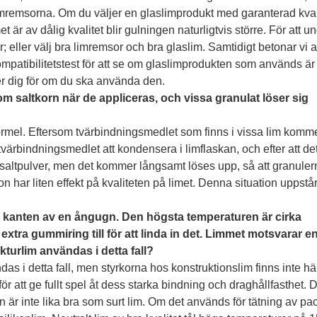
imremsorna. Om du väljer en glaslimprodukt med garanterad kvali
är av dålig kvalitet blir gulningen naturligtvis större. För att u
; eller välj bra limremsor och bra glaslim. Samtidigt betonar vi a
kompatibilitetstest för att se om glaslimprodukten som används är
 dig för om du ska använda den.
som saltkorn när de appliceras, och vissa granulat löser sig
ormel. Eftersom tvärbindningsmedlet som finns i vissa lim komme
tvärbindningsmedlet att kondensera i limflaskan, och efter att de
 saltpulver, men det kommer långsamt löses upp, så att granuler
n har liten effekt på kvaliteten på limet. Denna situation uppstå
på kanten av en ångugn. Den högsta temperaturen är cirka
xtra gummiring till för att linda in det. Limmet motsvarar en
ukturlim användas i detta fall?
as i detta fall, men styrkorna hos konstruktionslim finns inte hä
r att ge fullt spel åt dess starka bindning och draghållfasthet. D
n är inte lika bra som surt lim. Om det används för tätning av pa