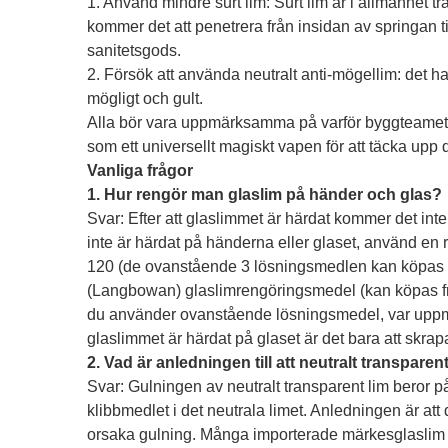
1. Använd mindre surt lim: Surt lim är i allmänhet tra
kommer det att penetrera från insidan av springan till
sanitetsgods.
2. Försök att använda neutralt anti-mögellim: det har
mögligt och gult.
Alla bör vara uppmärksamma på varför byggteamet 
som ett universellt magiskt vapen för att täcka upp
Vanliga frågor
1. Hur rengör man glaslim på händer och glas?
Svar: Efter att glaslimmet är härdat kommer det i
inte är härdat på händerna eller glaset, använd en r
120 (de ovanstående 3 lösningsmedlen kan köpas i ke
(Langbowan) glaslimrengöringsmedel (kan köpas frå
du använder ovanstående lösningsmedel, var uppmä
glaslimmet är härdat på glaset är det bara att skrap
2. Vad är anledningen till att neutralt transparen
Svar: Gulningen av neutralt transparent lim beror p
klibbmedlet i det neutrala limet. Anledningen är att
orsaka gulning. Många importerade märkesglaslim 