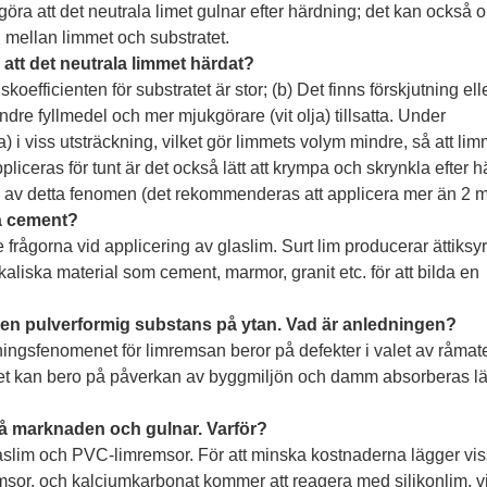
öra att det neutrala limet gulnar efter härdning; det kan också 
n mellan limmet och substratet.
r att det neutrala limmet härdat?
koefficienten för substratet är stor; (b) Det finns förskjutning ell
ndre fyllmedel och mer mjukgörare (vit olja) tillsatta. Under
 i viss utsträckning, vilket gör limmets volym mindre, så att lim
iceras för tunt är det också lätt att krympa och skrynkla efter h
n av detta fenomen (det rekommenderas att applicera mer än 2 
på cement?
frågorna vid applicering av glaslim. Surt lim producerar ättiksy
aliska material som cement, marmor, granit etc. för att bilda en
 det en pulverformig substans på ytan. Vad är anledningen?
erningsfenomenet för limremsan beror på defekter i valet av råmate
) Det kan bero på påverkan av byggmiljön och damm absorberas lä
på marknaden och gulnar. Varför?
laslim och PVC-limremsor. För att minska kostnaderna lägger vi
emsor, och kalciumkarbonat kommer att reagera med silikonlim, vi