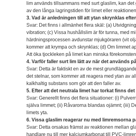
lim används tillsammans med surt glaslim, kan det g
av den långa lagringstiden för limet eller reaktione
3. Vad är anledningen till att ytan skrynklas efte
Svar: Det finns i allmänhet flera skäl: (a) Utvidgnings
vibration; (c) Vissa hushållslim är för tunna, med mi
härdningsprocessen avdunstar mjukgöraren (vit olja)
kommer att krympa och skrynklas; (d) Om limmet appl
Att öka tjockleken på limet kan minska förekomste
4. Varför faller surt lim lätt av när det används 
Svar: Detta är faktiskt en av de mest grundläggande 
det stelnar, som kommer att reagera med ytan av alk
kalkhaltig substans som gör att den faller av.
5. Efter att det neutrala limet har torkat finns
Svar: Generellt finns det flera situationer: (i) Pulv
själva limmet; (ii) Råvarorna blandas ojämnt; (iii
limets yta.
6. Vissa glaslim reagerar nu med limremsorna 
Svar: Detta orsakas främst av reaktionen mellan g
handlare nu till mer kalciumkarbonat till PVC-limr