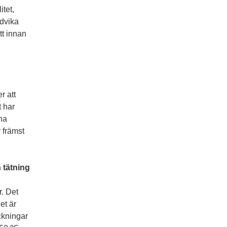
tet,
ndvika
tt innan
r att
t har
na
r främst
 tätning
r. Det
et är
ckningar