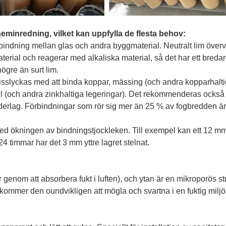
eminredning, vilket kan uppfylla de flesta behov:
bindning mellan glas och andra byggmaterial. Neutralt lim över
erial och reagerar med alkaliska material, så det har ett breda
gre än surt lim.
 misslyckas med att binda koppar, mässing (och andra kopparhalt
ll (och andra zinkhaltiga legeringar). Det rekommenderas också a
erlag. Förbindningar som rör sig mer än 25 % av fogbredden är
med ökningen av bindningstjockleken. Till exempel kan ett 12 mm
24 timmar har det 3 mm yttre lagret stelnat.
r genom att absorbera fukt i luften), och ytan är en mikroporös st
 kommer den oundvikligen att mögla och svartna i en fuktig miljö