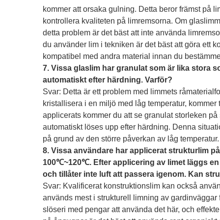
kommer att orsaka gulning. Detta beror främst på l
kontrollera kvaliteten på limremsorna. Om glaslimmet 
detta problem är det bäst att inte använda limremsor
du använder lim i tekniken är det bäst att göra ett 
kompatibel med andra material innan du bestämmer
7. Vissa glaslim har granulat som är lika stora 
automatiskt efter härdning. Varför?
Svar: Detta är ett problem med limmets råmaterialf
kristallisera i en miljö med låg temperatur, kommer 
applicerats kommer du att se granulat storleken på
automatiskt löses upp efter härdning. Denna situatio
på grund av den större påverkan av låg temperatur.
8. Vissa användare har applicerat strukturlim 
100℃~120℃. Efter applicering av limet läggs en e
och tillåter inte luft att passera igenom. Kan str
Svar: Kvalificerat konstruktionslim kan också använd
används mest i strukturell limning av gardinväggar fö
slöseri med pengar att använda det här, och effekte