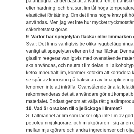
på ångugnar är det bäst att använda rent organiskt s
efter härdning, och bra surt lim tål höga temperatu
elasticitet för tätning. Om det finns högre krav på
användas. Men jag vet inte hur mycket tryckmotstån
säkerhetstest göras.
9. Varför har spegelytan fläckar eller limmärken 
Svar: Det finns vanligtvis tre olika ryggbeläggninga
vanligt att spegelytan efter en tid har fläckar. Denn
glaslim reagerar vanligtvis med ovanstående materia
ska användas, och neutralt lim delas in i alkohol
ketoximneutralt lim, kommer ketoxim att korrodera k
se spår av korrosion på baksidan av limapplicering
fenomen inte att inträffa. Ovanstående är alla felak
rekommenderas det att användare gör ett kompatibil
materialet. Endast genom att välja rätt glaslimprod
10. Vad är orsaken till oljeläckage i limmet?
S: I allmänhet är lim som läcker olja inte lim av god k
petroleummjukgörare, och mjukgöraren i sig är en o
mellan mjukgörare och andra ingredienser och olja ko