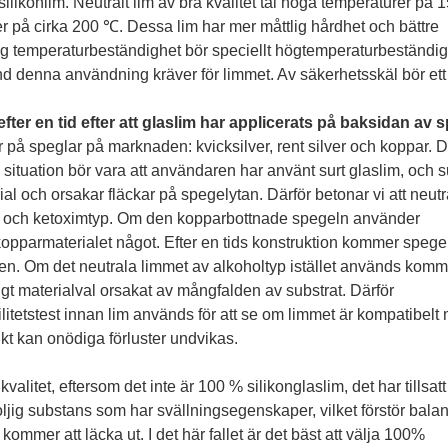
ilikonlim. Neutralt lim av bra kvalitet tål höga temperaturer på
rer på cirka 200 ℃. Dessa lim har mer måttlig hårdhet och bättre
 hög temperaturbeständighet bör speciellt högtemperaturbeständig
d denna användning kräver för limmet. Av säkerhetsskäl bör ett
efter en tid efter att glaslim har applicerats på baksidan av
r på speglar på marknaden: kvicksilver, rent silver och koppar. D
a situation bör vara att användaren har använt surt glaslim, och s
l och orsakar fläckar på spegelytan. Därför betonar vi att neutra
typ och ketoximtyp. Om den kopparbottnade spegeln använder
opparmaterialet något. Efter en tids konstruktion kommer spegel
en. Om det neutrala limmet av alkoholtyp istället används komm
tigt materialval orsakat av mångfalden av substrat. Därför
itetstest innan lim används för att se om limmet är kompatibelt
ukt kan onödiga förluster undvikas.
valitet, eftersom det inte är 100 % silikonglaslim, det har tillsatt
ljig substans som har svällningsegenskaper, vilket förstör bala
mmer att läcka ut. I det här fallet är det bäst att välja 100%