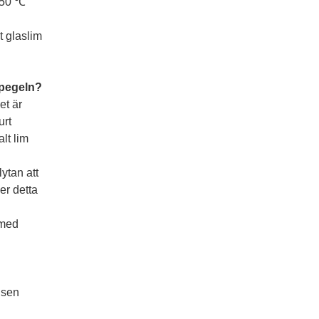
 150 ℃
t glaslim
 spegeln?
et är
urt
lt lim
ytan att
er detta
 med
nsen