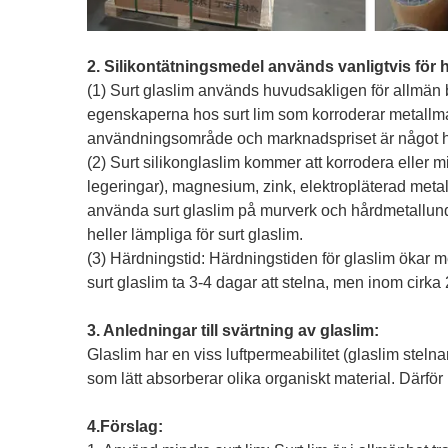
2. Silikontätningsmedel används vanligtvis för h
(1) Surt glaslim används huvudsakligen för allmän 
egenskaperna hos surt lim som korroderar metallmat
användningsområde och marknadspriset är något hö
(2) Surt silikonglaslim kommer att korrodera eller
legeringar), magnesium, zink, elektropläterad meta
använda surt glaslim på murverk och hårdmetallund
heller lämpliga för surt glaslim.
(3) Härdningstid: Härdningstiden för glaslim ökar 
surt glaslim ta 3-4 dagar att stelna, men inom cirka 
3. Anledningar till svärtning av glaslim:
Glaslim har en viss luftpermeabilitet (glaslim stelna
som lätt absorberar olika organiskt material. Därför
4.Förslag: