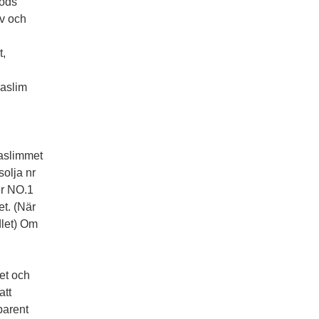
gods
lv och
t,
laslim
laslimmet
solja nr
er NO.1
t. (När
dlet) Om
et och
att
parent