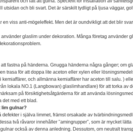
nsparent och lätt att gulna. Speciellt för installation av sanitets
 utsidan och bli svart. Det är särskilt tydligt på ljusa väggar, go
 en viss anti-mögeleffekt. Men det är oundvikligt att det blir svar
använder glaslim under dekoration. Många företag använder g
 dekorationsproblem.
nte att fastna på händerna. Gnugga händerna några gånger; om g
en trasa för att doppa lite aceton eller xylen eller lösningsmedel
miaffärer, och allmänna kemiaffärer har aceton till salu. ) ell
n lokala NO.1 (Langbowan) glaslimhandlare) för att torka av de
rksam på försiktighetsåtgärderna för att använda lösningsme
a det med ett blad.
t lim gulnar?
å defekter i själva limmet, främst orsakade av tvärbindningsmedl
 dessa två råvaror innehåller "amingrupper", som är mycket lätta 
gulnar också av denna anledning. Dessutom, om neutralt trans