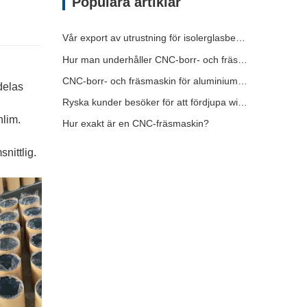
Populära artiklar
Vår export av utrustning för isolerglasbearbetning har nått nya höjder, vilket bidrar till utvecklingen av gröna byggnader världen över.
Hur man underhåller CNC-borr- och fräsmaskiner?
CNC-borr- och fräsmaskin för aluminiumprofil skickad till Förenade Arabemiraten
delas
Ryska kunder besöker för att fördjupa win-win-samarbetet
nlim.
Hur exakt är en CNC-fräsmaskin?
nittlig.